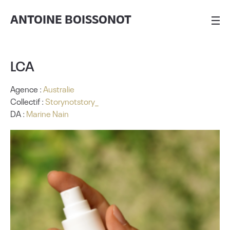
ANTOINE BOISSONOT
LCA
Agence :
Australie
Collectif :
Storynotstory_
DA :
Marine Nain